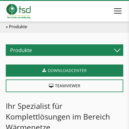
»
Produkte
Produkte
Biomasseheizsysteme
DOWNLOADCENTER
Pelletskessel
Stückholzkessel
TEAMVIEWER
Kombikessel
Hackgutkessel
Ihr Spezialist für
Industrieheizanlagen
Komplettlösungen im Bereich
Heizcontainer
Wärmenetze