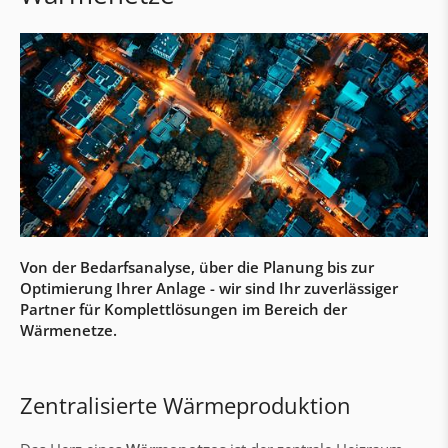
Pufferspeicher
Prämien & Subsidien
Wohnungs- und Übergabestationen
Nah- und Fernwärmestationen
Regelung & Visualisierung aqo360°
aqotec Wohnungsstationen
Gebäudeautomation & Elektroarbeiten
Von der Bedarfsanalyse, über die Planung bis zur
Gebäudeautomation
Optimierung Ihrer Anlage - wir sind Ihr zuverlässiger
Partner für Komplettlösungen im Bereich der
Schaltschrankbau
Wärmenetze.
Elektrinstallation & Verkabelung
Technischer Support
Zentralisierte Wärmeproduktion
Wärmenetze