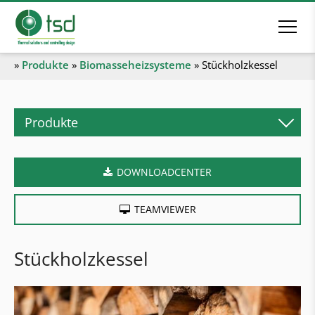
»
Produkte
»
Biomasseheizsysteme
»
Stückholzkessel
Produkte
Biomasseheizsysteme
DOWNLOADCENTER
Pelletskessel
Stückholzkessel
TEAMVIEWER
Kombikessel
Hackgutkessel
Stückholzkessel
Industrieheizanlagen
Heizcontainer