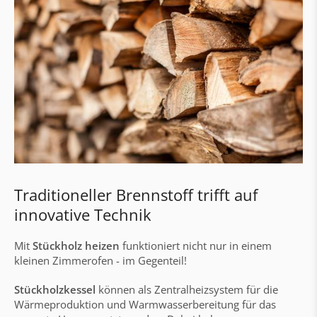
Pufferspeicher
Prämien & Subsidien
Wohnungs- und Übergabestationen
Nah- und Fernwärmestationen
Regelung & Visualisierung aqo360°
aqotec Wohnungsstationen
Gebäudeautomation & Elektroarbeiten
Traditioneller Brennstoff trifft auf
Gebäudeautomation
innovative Technik
Schaltschrankbau
Mit
Stückholz heizen
funktioniert nicht nur in einem
Elektrinstallation & Verkabelung
kleinen Zimmerofen - im Gegenteil!
Technischer Support
Stückholzkessel
können als Zentralheizsystem für die
Wärmenetze
Wärmeproduktion und Warmwasserbereitung für das