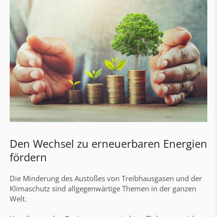
Pufferspeicher
Prämien & Subsidien
Wohnungs- und Übergabestationen
Nah- und Fernwärmestationen
Regelung & Visualisierung aqo360°
aqotec Wohnungsstationen
Gebäudeautomation & Elektroarbeiten
Den Wechsel zu erneuerbaren Energien
Gebäudeautomation
fördern
Schaltschrankbau
Die Minderung des Austoßes von Treibhausgasen und der
Elektrinstallation & Verkabelung
Klimaschutz sind allgegenwärtige Themen in der ganzen
Technischer Support
Welt.