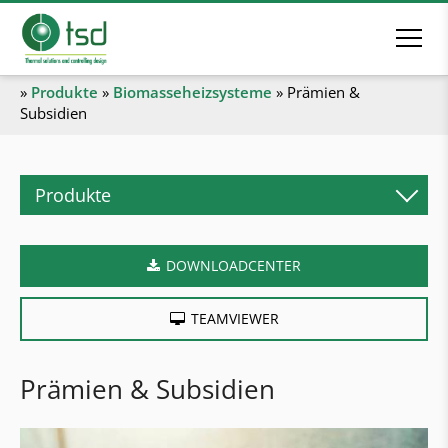
»
Produkte
»
Biomasseheizsysteme
»
Prämien &
Subsidien
Produkte
Biomasseheizsysteme
DOWNLOADCENTER
Pelletskessel
Stückholzkessel
TEAMVIEWER
Kombikessel
Hackgutkessel
Prämien & Subsidien
Industrieheizanlagen
Heizcontainer