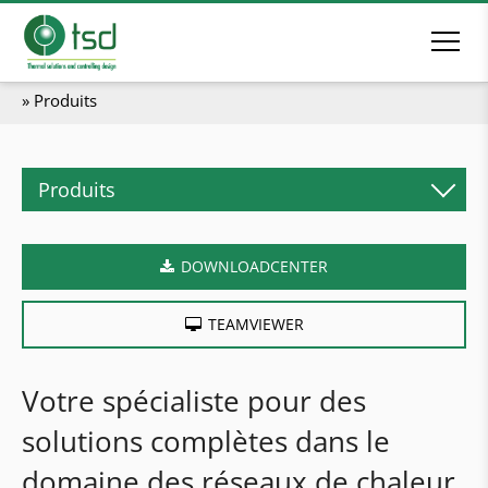
»
Produits
Produits
Chauffage biomasse
DOWNLOADCENTER
Chaudières à granulés
Chaudières bûches
TEAMVIEWER
Chaudières combinées
Chaudières copeaux
Votre spécialiste pour des
Chaudières industrielles
solutions complètes dans le
Chaufferies en conteneur
domaine des réseaux de chaleur