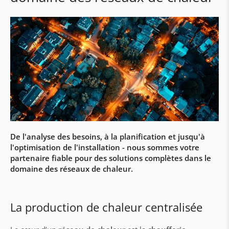
Accumulateurs
Primes & subventions
Sous-stations & stations satellites
Sous-stations
Régulation et visualisation aqo360°
Stations d'appartements
Automatisation des bâtiments & travaux
électrique
De l'analyse des besoins, à la planification et jusqu'à
l'optimisation de l'installation - nous sommes votre
Automatisations avec Siemens & Loytec
partenaire fiable pour des solutions complètes dans le
domaine des réseaux de chaleur.
Construction d'armoires électriques
Travaux électriques & câblage
La production de chaleur centralisée
Service d'assistance