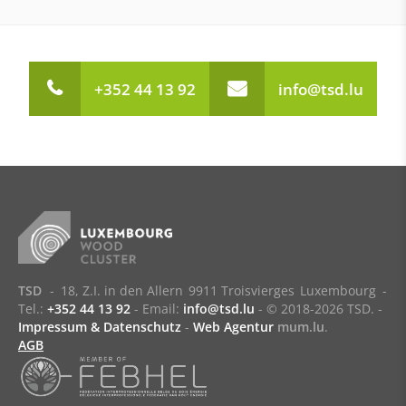
+352 44 13 92
info@tsd.lu
TSD
-
18, Z.I. in den Allern
9911 Troisvierges
Luxembourg
-
Tel.:
+352 44 13 92
- Email:
info@tsd.lu
-
© 2018-2026 TSD.
-
Impressum & Datenschutz
-
Web Agentur
mum.lu
.
AGB