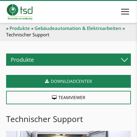
»
Produkte
»
Gebäudeautomation & Elektroarbeiten
»
Technischer Support
Produkte
Biomasseheizsysteme
DOWNLOADCENTER
Pelletskessel
Stückholzkessel
TEAMVIEWER
Kombikessel
Hackgutkessel
Technischer Support
Industrieheizanlagen
Heizcontainer