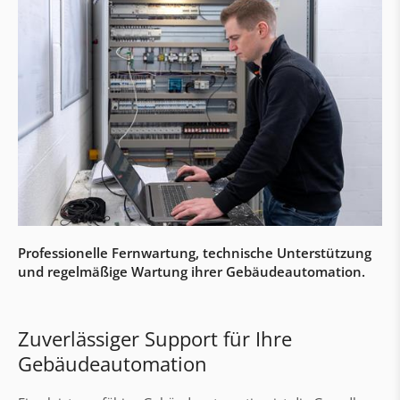
Pufferspeicher
Prämien & Subsidien
Wohnungs- und Übergabestationen
Nah- und Fernwärmestationen
Regelung & Visualisierung aqo360°
aqotec Wohnungsstationen
Gebäudeautomation & Elektroarbeiten
Professionelle Fernwartung, technische Unterstützung
und regelmäßige Wartung ihrer Gebäudeautomation.
Gebäudeautomation
Schaltschrankbau
Elektrinstallation & Verkabelung
Zuverlässiger Support für Ihre
Gebäudeautomation
Technischer Support