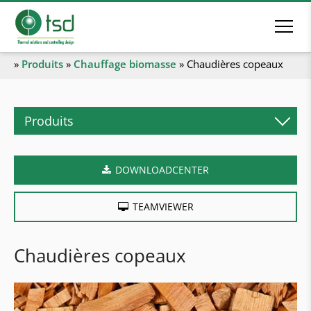
»
Produits
»
Chauffage biomasse
»
Chaudières copeaux
Produits
Chauffage biomasse
DOWNLOADCENTER
Chaudières à granulés
Chaudières bûches
TEAMVIEWER
Chaudières combinées
Chaudières copeaux
Chaudières copeaux
Chaudières industrielles
Chaufferies en conteneur