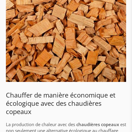
Accumulateurs
Primes & subventions
Sous-stations & stations satellites
Sous-stations
Régulation et visualisation aqo360°
Stations d'appartements
Automatisation des bâtiments & travaux
électrique
Automatisations avec Siemens & Loytec
Chauffer de manière économique et
Construction d'armoires électriques
écologique avec des chaudières
Travaux électriques & câblage
copeaux
Service d'assistance
La production de chaleur avec des
chaudières copeaux
est
non seulement une alternative écologique au chauffage