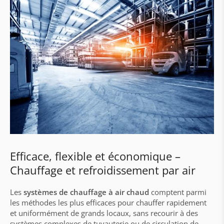
Accumulateurs
Primes & subventions
Sous-stations & stations satellites
Sous-stations
Régulation et visualisation aqo360°
Stations d'appartements
Automatisation des bâtiments & travaux
électrique
Automatisations avec Siemens & Loytec
Efficace, flexible et économique –
Chauffage et refroidissement par air
Construction d'armoires électriques
Travaux électriques & câblage
Les
systèmes de chauffage à air chaud
comptent parmi
les méthodes les plus efficaces pour chauffer rapidement
Service d'assistance
et uniformément de grands locaux, sans recourir à des
systèmes complexes de tuyauterie ou de circulation de