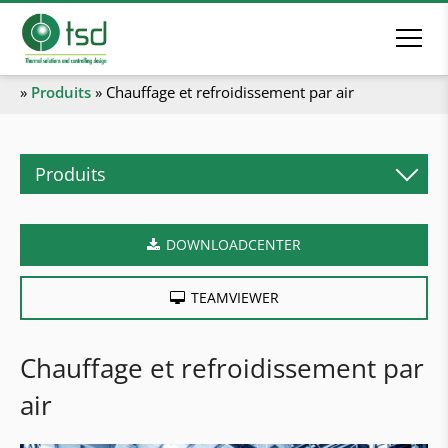
»
Produits
»
Chauffage et refroidissement par air
Produits
Chauffage biomasse
DOWNLOADCENTER
Chaudières à granulés
Chaudières bûches
TEAMVIEWER
Chaudières combinées
Chaudières copeaux
Chauffage et refroidissement par
Chaudières industrielles
air
Chaufferies en conteneur