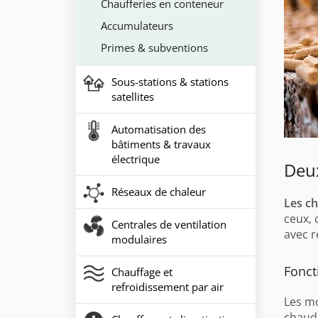
Chaufferies en conteneur
Accumulateurs
Primes & subventions
Sous-stations & stations
satellites
Automatisation des
bâtiments & travaux
électrique
Deu
Réseaux de chaleur
Les c
ceux, 
Centrales de ventilation
avec 
modulaires
Fonc
Chauffage et
refroidissement par air
Les mo
chaudi