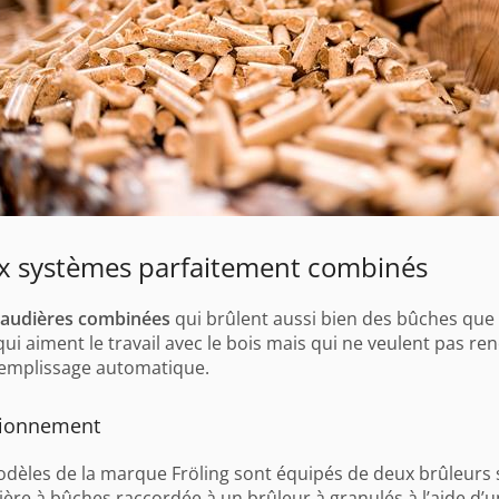
x systèmes parfaitement combinés
haudières combinées
qui brûlent aussi bien des bûches que 
qui aiment le travail avec le bois mais qui ne veulent pas 
remplissage automatique.
tionnement
dèles de la marque Fröling sont équipés de deux brûleurs s
ère à bûches raccordée à un brûleur à granulés à l’aide d’u