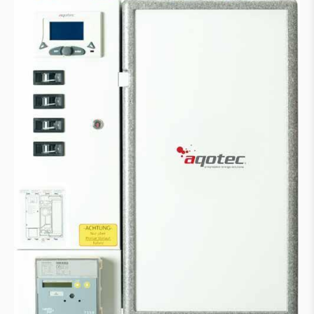
Pufferspeicher
Prämien & Subsidien
Wohnungs- und Übergabestationen
Nah- und Fernwärmestationen
Regelung & Visualisierung aqo360°
aqotec Wohnungsstationen
Gebäudeautomation & Elektroarbeiten
Gebäudeautomation
Schaltschrankbau
Elektrinstallation & Verkabelung
Technischer Support