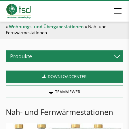
»
Wohnungs- und Übergabestationen
»
Nah- und
Fernwärmestationen
Produkte
Biomasseheizsysteme
DOWNLOADCENTER
Pelletskessel
Stückholzkessel
TEAMVIEWER
Kombikessel
Hackgutkessel
Nah- und Fernwärmestationen
Industrieheizanlagen
Heizcontainer