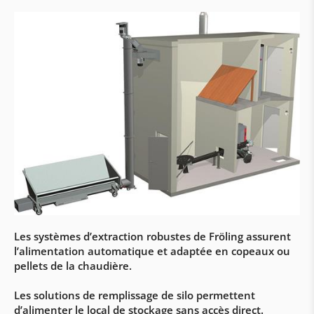
Centrales de ventilation modulaires
Chauffage et refroidissement par air
Générateurs d’air chaud Nordluft
Aérothermes
Ventilo-convecteurs
Chauffage et climatisation par rayonnement
Chauffage biomasse
Chaudières à granulés
Les systèmes d’extraction robustes de Fröling assurent
l’alimentation automatique et adaptée en copeaux ou
Chaudières bûches
pellets de la chaudière.
Chaudières combinées
Les solutions de remplissage de silo permettent
Chaudières copeaux
d’alimenter le local de stockage sans accès direct.