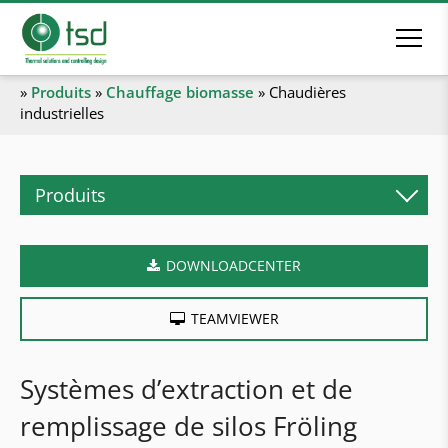
»
Produits
»
Chauffage biomasse
»
Chaudières
industrielles
Produits
Automatisation des bâtiments & travaux
électrique
DOWNLOADCENTER
Automatisations avec Siemens & Loytec
TEAMVIEWER
Construction d'armoires électriques
Travaux électriques & câblage
Systèmes d’extraction et de
Service d'assistance
remplissage de silos Fröling
Réseaux de chaleur