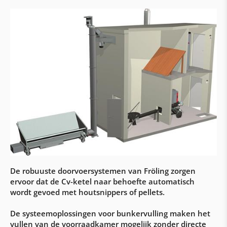
Bufferreservoirs
Premies & subsidies
Woning- en onderstations
Onderstations
Regeling & visualisatie aqo360°
Woningstations
Gebouwautomatisering & elektrische
werkzaamheden
Automatisering met Siemens & Loytec
De robuuste doorvoersystemen van Fröling zorgen
ervoor dat de Cv-ketel naar behoefte automatisch
Bouw van schakelkasten
wordt gevoed met houtsnippers of pellets.
Elektrische werkzaamheden & bekabeling
De systeemoplossingen voor bunkervulling maken het
Klantenservice
vullen van de voorraadkamer mogelijk zonder directe