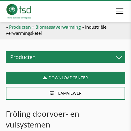
»
Producten
»
Biomassaverwarming
»
Industriële
verwarmingsketel
Producten
Biomassaverwarming
DOWNLOADCENTER
Pelletketel
Houtblokketel
TEAMVIEWER
Combiketel
Houtsnipperketel
Fröling doorvoer- en
Industriële verwarmingsketel
vulsystemen
Verwarmingscontainer