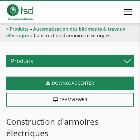
»
Produits
»
Automatisation des bâtiments & travaux
électrique
»
Construction d'armoires électriques
Produits
Chauffage biomasse
DOWNLOADCENTER
Chaudières à granulés
Chaudières bûches
TEAMVIEWER
Chaudières combinées
Chaudières copeaux
Construction d'armoires
Chaudières industrielles
électriques
Chaufferies en conteneur