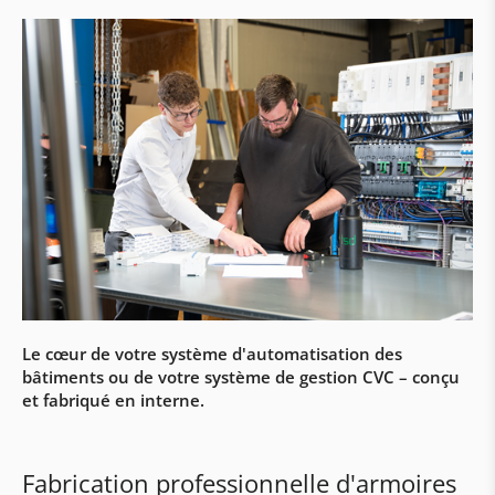
Accumulateurs
Primes & subventions
Sous-stations & stations satellites
Sous-stations
Régulation et visualisation aqo360°
Stations d'appartements
Automatisation des bâtiments & travaux
électrique
Le cœur de votre système d'automatisation des
Automatisations avec Siemens & Loytec
bâtiments ou de votre système de gestion CVC – conçu
Construction d'armoires électriques
et fabriqué en interne.
Travaux électriques & câblage
Service d'assistance
Fabrication professionnelle d'armoires