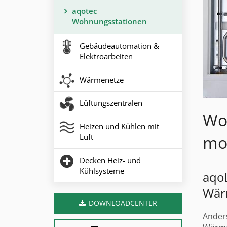
aqotec
Wohnungsstationen
Gebäudeautomation &
Elektroarbeiten
Wärmenetze
Lüftungszentralen
Wo
Heizen und Kühlen mit
Luft
mo
Decken Heiz- und
Kühlsysteme
aqoL
Wär
DOWNLOADCENTER
Anders