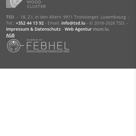
TSD
-
18, Z.I. in den Allern
9911 Troisvierges
Luxembourg
-
Tel.:
+352 44 13 92
- Email:
info@tsd.lu
-
© 2018-2026 TSD.
-
Impressum & Datenschutz
-
Web Agentur
mum.lu
.
AGB