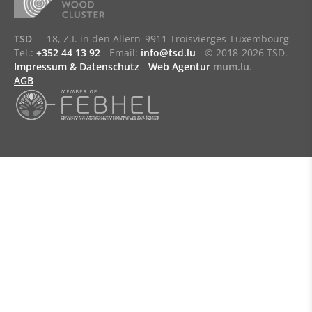
TSD
-
18, Z.I. in den Allern
9911 Troisvierges
Luxembourg
-
Tel.:
+352 44 13 92
- Email:
info@tsd.lu
-
© 2018-2026 TSD.
-
Impressum & Datenschutz
-
Web Agentur
mum.lu
.
AGB