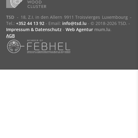
TSD
-
18, Z.I. in den Allern
9911 Troisvierges
Luxembourg
-
Tel.:
+352 44 13 92
- Email:
info@tsd.lu
-
© 2018-2026 TSD.
-
Impressum & Datenschutz
-
Web Agentur
mum.lu
.
AGB