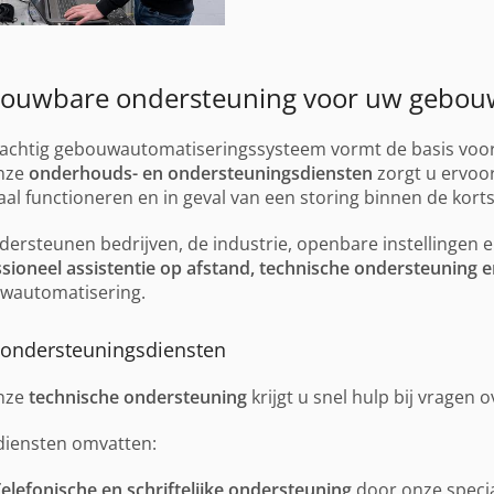
rouwbare ondersteuning voor uw gebou
achtig gebouwautomatiseringssysteem vormt de basis voor 
nze
onderhouds- en ondersteuningsdiensten
zorgt u ervoo
al functioneren en in geval van een storing binnen de korts
dersteunen bedrijven, de industrie, openbare instellingen
sioneel assistentie op afstand, technische ondersteuning
wautomatisering.
ondersteuningsdiensten
nze
technische ondersteuning
krijgt u snel hulp bij vragen o
diensten omvatten:
elefonische en schriftelijke ondersteuning
door onze specia