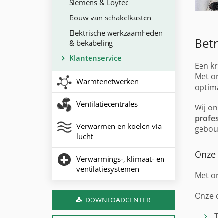
Siemens & Loytec
Bouw van schakelkasten
Elektrische werkzaamheden
Bet
& bekabeling
Klantenservice
Een kr
Met o
Warmtenetwerken
optima
Ventilatiecentrales
Wij on
profes
Verwarmen en koelen via
gebou
lucht
Onze 
Verwarmings-, klimaat- en
ventilatiesystemen
Met o
Onze 
DOWNLOADCENTER
T