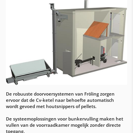
Bufferreservoirs
Premies & subsidies
Woning- en onderstations
Onderstations
Regeling & visualisatie aqo360°
Woningstations
Gebouwautomatisering & elektrische
werkzaamheden
Automatisering met Siemens & Loytec
De robuuste doorvoersystemen van Fröling zorgen
ervoor dat de Cv-ketel naar behoefte automatisch
Bouw van schakelkasten
wordt gevoed met houtsnippers of pellets.
Elektrische werkzaamheden & bekabeling
De systeemoplossingen voor bunkervulling maken het
Klantenservice
vullen van de voorraadkamer mogelijk zonder directe
toegang.