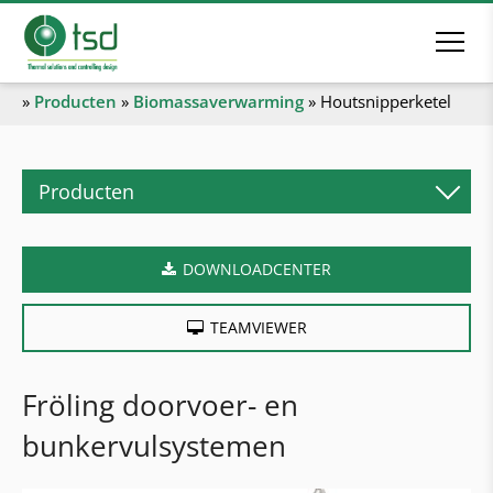
»
Producten
»
Biomassaverwarming
»
Houtsnipperketel
Producten
Biomassaverwarming
DOWNLOADCENTER
Pelletketel
Houtblokketel
TEAMVIEWER
Combiketel
Houtsnipperketel
Fröling doorvoer- en
Industriële verwarmingsketel
bunkervulsystemen
Verwarmingscontainer