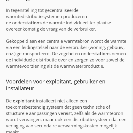
Premies & subsidies
In tegenstelling tot gecentraliseerde
warmtedistributiesystemen produceren
Woning- en onderstations
de
onder
stations
de warmte individueel ter plaatse
overeenkomstig de vraag van de verbruiker.
Onderstations
Gekoppeld aan een centrale warmtebron wordt de warmte
Regeling & visualisatie aqo360°
via een leidingstelsel naar de verbruiker (woning, gebouw,
Woningstations
enz.) getransporteerd. De zogeheten
onder
stations
nemen
de individuele distributie over en zorgen zo voor zowel de
Gebouwautomatisering & elektrische
warmtevoorziening als de warmwaterproductie.
werkzaamheden
Voordelen voor exploitant, gebruiker en
Automatisering met Siemens & Loytec
installateur
Bouw van schakelkasten
De
exploitant
installeert niet alleen een
Elektrische werkzaamheden & bekabeling
toekomstbestendig systeem dat geen technische of
structurele aanpassingen vereist, zelfs als de warmtebron
Klantenservice
wordt vervangen, maar ook een distributiesysteem dat een
verlaging van secundaire verwarmingskosten mogelijk
Warmtenetwerken
maakt.