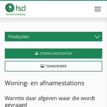
Producten
Biomassaverwarming
DOWNLOADCENTER
Pelletketel
Houtblokketel
TEAMVIEWER
Combiketel
Houtsnipperketel
Woning- en afnamestations
Industriële verwarmingsketel
Verwarmingscontainer
Warmte daar afgeven waar die wordt
gevraagd
Bufferreservoirs