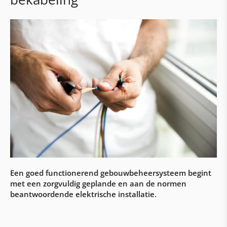
Verwarmingscontainer
Bufferreservoirs
Premies & subsidies
Woning- en onderstations
Onderstations
Regeling & visualisatie aqo360°
Woningstations
Gebouwautomatisering & elektrische
werkzaamheden
Een goed functionerend gebouwbeheersysteem begint
Automatisering met Siemens & Loytec
met een zorgvuldig geplande en aan de normen
Bouw van schakelkasten
beantwoordende elektrische installatie.
Elektrische werkzaamheden & bekabeling
Klantenservice