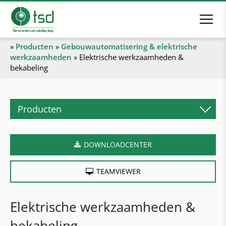
»
Producten
»
Gebouwautomatisering & elektrische
werkzaamheden
»
Elektrische werkzaamheden &
bekabeling
Producten
Biomassaverwarming
DOWNLOADCENTER
Pelletketel
Houtblokketel
TEAMVIEWER
Combiketel
Houtsnipperketel
Elektrische werkzaamheden &
Industriële verwarmingsketel
bekabeling