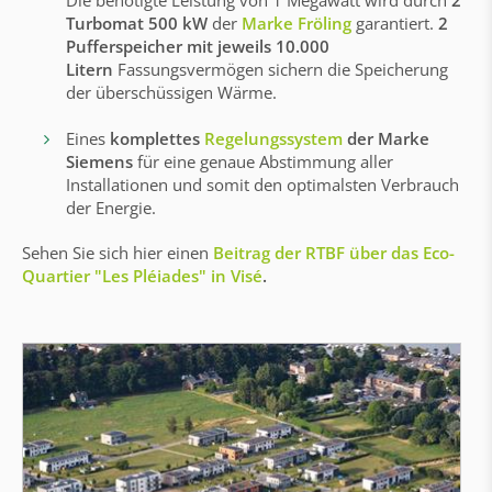
Die benötigte Leistung von 1 Megawatt wird durch
2
Turbomat 500 kW
der
Marke Fröling
garantiert.
2
Pufferspeicher mit jeweils 10.000
Litern
Fassungsvermögen sichern die Speicherung
der überschüssigen Wärme.
Eines
komplettes
Regelungssystem
der Marke
Siemens
für eine genaue Abstimmung aller
Installationen und somit den optimalsten Verbrauch
der Energie.
Sehen Sie sich hier einen
Beitrag der RTBF über das Eco-
Quartier "Les Pléiades" in Visé
.