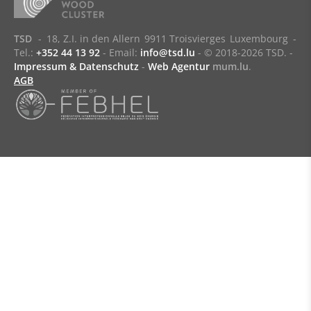
TSD
-
18, Z.I. in den Allern
9911 Troisvierges
Luxembourg
-
Tel.:
+352 44 13 92
- Email:
info@tsd.lu
-
© 2018-2026 TSD.
-
Impressum & Datenschutz
-
Web Agentur
mum.lu
.
AGB