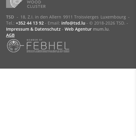
TSD
-
18, Z.I. in den Allern
9911 Troisvierges
Luxembourg
-
Tel.:
+352 44 13 92
- Email:
info@tsd.lu
-
© 2018-2026 TSD.
-
Impressum & Datenschutz
-
Web Agentur
mum.lu
.
AGB