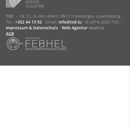
TSD
-
18, Z.I. in den Allern
9911 Troisvierges
Luxembourg
-
Tel.:
+352 44 13 92
- Email:
info@tsd.lu
-
© 2018-2026 TSD.
-
Impressum & Datenschutz
-
Web Agentur
mum.lu
.
AGB