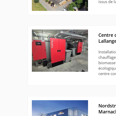
issus de 
Centre 
Lallange
Installat
chauffage
biomasse 
écologiqu
centre co
Nordstr
Marnach