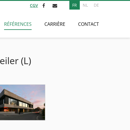
FR
NL
DE
CGV
RÉFÉRENCES
CARRIÈRE
CONTACT
iler (L)