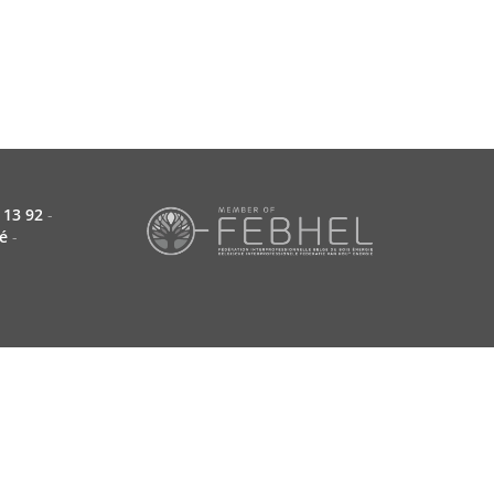
 13 92
-
é
-