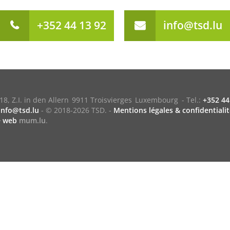
+352 44 13 92
info@tsd.lu
18, Z.I. in den Allern
9911 Troisvierges
Luxembourg
- Tel.:
+352 44
info@tsd.lu
-
© 2018-2026 TSD.
-
Mentions légales & confidentialit
e web
mum.lu
.