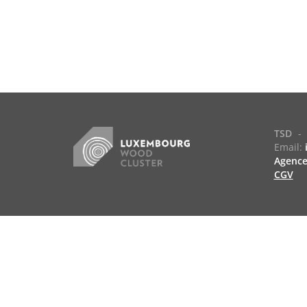
TSD
-
Email:
Agenc
CGV