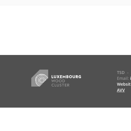
TSD
-
Email:
Websit
AVV