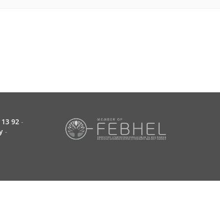
 13 92
-
y
-