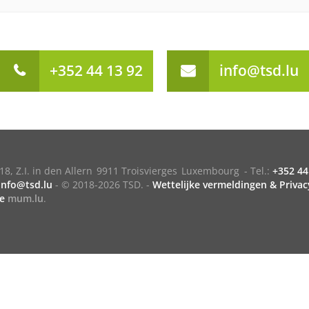
+352 44 13 92
info@tsd.lu
18, Z.I. in den Allern
9911 Troisvierges
Luxembourg
- Tel.:
+352 44
info@tsd.lu
-
© 2018-2026 TSD.
-
Wettelijke vermeldingen & Privac
e
mum.lu
.