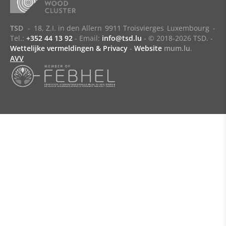
TSD
-
18, Z.I. in den Allern
9911 Troisvierges
Luxembourg
-
Tel.:
+352 44 13 92
- Email:
info@tsd.lu
-
© 2018-2026 TSD.
-
Wettelijke vermeldingen & Privacy
-
Website
mum.lu
.
AVV