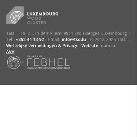
TSD
-
18, Z.I. in den Allern
9911 Troisvierges
Luxembourg
-
Tel.:
+352 44 13 92
- Email:
info@tsd.lu
-
© 2018-2026 TSD.
-
Wettelijke vermeldingen & Privacy
-
Website
mum.lu
.
AVV