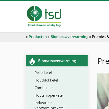
»
Producten
»
Biomassaverwarming
»
Premies &
Pre
Biomassaverwarming
Pelletketel
Houtblokketel
Combiketel
Houtsnipperketel
Industriële
verwarmingsketel