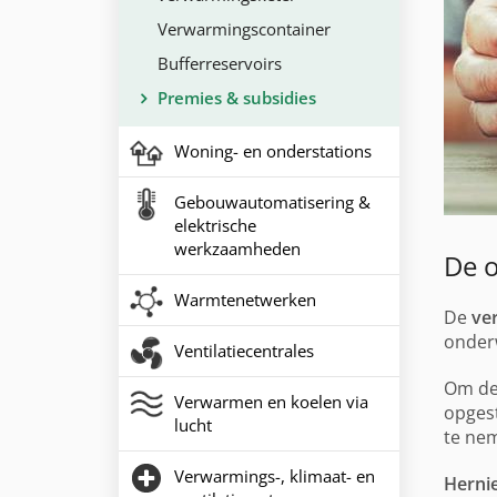
Verwarmingscontainer
Bufferreservoirs
Premies & subsidies
Woning- en onderstations
Gebouwautomatisering &
elektrische
werkzaamheden
De o
Warmtenetwerken
De
ve
onder
Ventilatiecentrales
Om de 
Verwarmen en koelen via
opgest
lucht
te ne
Verwarmings-, klimaat- en
Herni