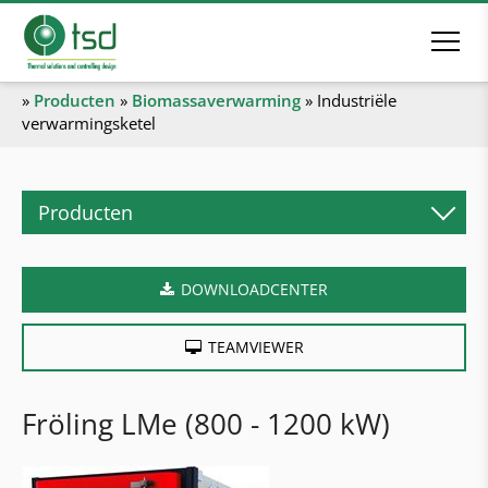
»
Producten
»
Biomassaverwarming
»
Industriële
verwarmingsketel
Producten
Biomassaverwarming
DOWNLOADCENTER
Pelletketel
Houtblokketel
TEAMVIEWER
Combiketel
Houtsnipperketel
Fröling LMe (800 - 1200 kW)
Industriële verwarmingsketel
Verwarmingscontainer