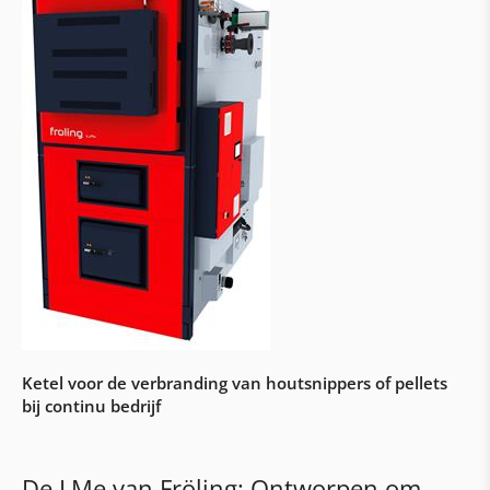
Bufferreservoirs
Premies & subsidies
Woning- en onderstations
Onderstations
Regeling & visualisatie aqo360°
Woningstations
Gebouwautomatisering & elektrische
werkzaamheden
Automatisering met Siemens & Loytec
Ketel voor de verbranding van houtsnippers of pellets
Bouw van schakelkasten
bij continu bedrijf
Elektrische werkzaamheden & bekabeling
Klantenservice
De LMe van Fröling: Ontworpen om